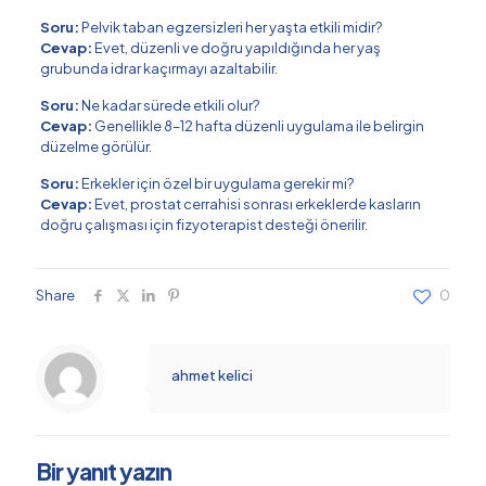
Soru:
Pelvik taban egzersizleri her yaşta etkili midir?
Cevap:
Evet, düzenli ve doğru yapıldığında her yaş
grubunda idrar kaçırmayı azaltabilir.
Soru:
Ne kadar sürede etkili olur?
Cevap:
Genellikle 8–12 hafta düzenli uygulama ile belirgin
düzelme görülür.
Soru:
Erkekler için özel bir uygulama gerekir mi?
Cevap:
Evet, prostat cerrahisi sonrası erkeklerde kasların
doğru çalışması için fizyoterapist desteği önerilir.
Share
0
ahmet kelici
Bir yanıt yazın