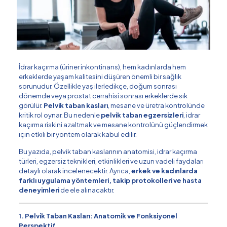
İdrar kaçırma (üriner inkontinans), hem kadınlarda hem
erkeklerde yaşam kalitesini düşüren önemli bir sağlık
sorunudur. Özellikle yaş ilerledikçe, doğum sonrası
dönemde veya prostat cerrahisi sonrası erkeklerde sık
görülür.
Pelvik taban kasları
, mesane ve üretra kontrolünde
kritik rol oynar. Bu nedenle
pelvik taban egzersizleri
, idrar
kaçırma riskini azaltmak ve mesane kontrolünü güçlendirmek
için etkili bir yöntem olarak kabul edilir.
Bu yazıda, pelvik taban kaslarının anatomisi, idrar kaçırma
türleri, egzersiz teknikleri, etkinlikleri ve uzun vadeli faydaları
detaylı olarak incelenecektir. Ayrıca,
erkek ve kadınlarda
farklı uygulama yöntemleri, takip protokolleri ve hasta
deneyimleri
de ele alınacaktır.
1. Pelvik Taban Kasları: Anatomik ve Fonksiyonel
Perspektif