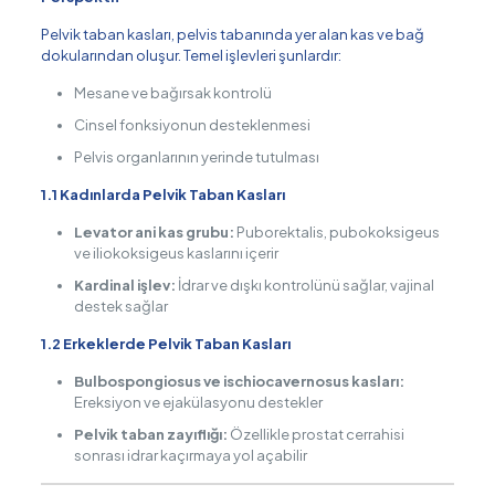
Pelvik taban kasları, pelvis tabanında yer alan kas ve bağ
dokularından oluşur. Temel işlevleri şunlardır:
Mesane ve bağırsak kontrolü
Cinsel fonksiyonun desteklenmesi
Pelvis organlarının yerinde tutulması
1.1 Kadınlarda Pelvik Taban Kasları
Levator ani kas grubu:
Puborektalis, pubokoksigeus
ve iliokoksigeus kaslarını içerir
Kardinal işlev:
İdrar ve dışkı kontrolünü sağlar, vajinal
destek sağlar
1.2 Erkeklerde Pelvik Taban Kasları
Bulbospongiosus ve ischiocavernosus kasları:
Ereksiyon ve ejakülasyonu destekler
Pelvik taban zayıflığı:
Özellikle prostat cerrahisi
sonrası idrar kaçırmaya yol açabilir