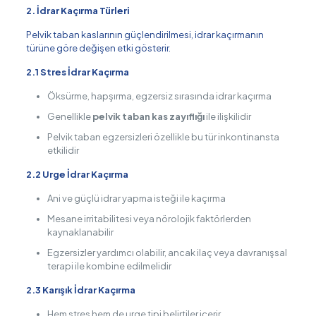
2. İdrar Kaçırma Türleri
Pelvik taban kaslarının güçlendirilmesi, idrar kaçırmanın
türüne göre değişen etki gösterir.
2.1 Stres İdrar Kaçırma
Öksürme, hapşırma, egzersiz sırasında idrar kaçırma
Genellikle
pelvik taban kas zayıflığı
ile ilişkilidir
Pelvik taban egzersizleri özellikle bu tür inkontinansta
etkilidir
2.2 Urge İdrar Kaçırma
Ani ve güçlü idrar yapma isteği ile kaçırma
Mesane irritabilitesi veya nörolojik faktörlerden
kaynaklanabilir
Egzersizler yardımcı olabilir, ancak ilaç veya davranışsal
terapi ile kombine edilmelidir
2.3 Karışık İdrar Kaçırma
Hem stres hem de urge tipi belirtiler içerir