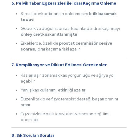
6. Pelvik Taban Egzersizleri ile İdrar Kaçırma Önleme
Stres tipi inkontinansın önlenmesinde
ilk basamak
tedavi
Gebelik ve doğum sonrası kadınlarda idrar kaçırmayı
önleyici etkisi kanıtlanmıştır
Erkeklerde, özellikle
prostat cerrahisi öncesi ve
sonrası
, idrar kaçırma riski azalır
7. Komplikasyon ve Dikkat Edilmesi Gerekenler
Kasları aşırı zorlamak kas yorgunluğu ve ağrıya yol
açabilir
Yanlış kas kullanımı, etkinliği azaltır
Düzenli takip ve fizyoterapist desteği başarı oranını
artırır
Egzersizlerle birlikte sıvı alımı ve mesane eğitimi
önemlidir
8. Sık Sorulan Sorular