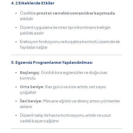
4.2 Erkeklerde Etkiler
Özellikle
prostat cerrahisi sonrası idrar kaçırmada
etkilidir
Düzenli uygulama ile stres tipi inkontinans belirgin
şekilde azalır
Ereksiyon fonksiyonu ve boşalma kontrolü üzerinde ek
faydalar sağlar
5. Egzersiz Programlarının Yapılandırılması
Başlangıç:
Günlük kısa egzersizler ve doğru kas
kontrolü
Orta Seviye:
Kas gücü ve süre artırılır, set sayısı
çoğaltılır
İleri Seviye:
Mesane eğitimi ve direnç artırıcı yöntemler
eklenir
Düzenli takip ile hasta motivasyonu artırılır ve uzun
vadeli başarı sağlanır