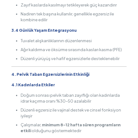
Zayıf kaslarda kasılmayı tetikleyerek güç kazandırır
Nadiren tek başına kullanılır, genellikle egzersiz ile
kombine edilir
3.4 Günlük Yaşam Entegrasyonu
Tuvalet alışkanlıklarının düzenlenmesi
Ağır kaldırma ve öksürme sırasında kasları kasma (PFE)
Düzenli yürüyüş ve hafif egzersizlerle desteklenebilir
4. Pelvik Taban Egzersizlerinin Etkinliği
4.1 Kadınlarda Etkiler
Doğum sonrası pelvik taban zayıflığı olan kadınlarda
idrar kaçırma oranı %30–50 azalabilir
Düzenli egzersiz ile vajinal destek ve cinsel fonksiyon
iyileşir
Çalışmalar,
minimum 8–12 hafta süren programların
etkili
olduğunu göstermektedir