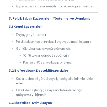
Egzersizler ve mesane eğitimi birlikte uygulanmalıdır
3. Pelvik Taban Egzersizleri: Yöntemler ve Uygulama
3.1 Kegel Egzersizleri
En yaygın yöntemdir
Pelvik taban kaslarının kasılıp gevşetilmesi ile yapılır
Günlük tekrar sayısı ve süre önemlidir:
10–15 tekrar, günde 3 set önerilir
Kasları 5–10 saniye kasıp bırakma
3.2 Biofeedback Destekli Egzersizler
Kas aktivitesini görsel veya işitsel geri bildirimle takip
eder
Özellikle başlangıç seviyesinde
kasları doğru
çalıştırmayı öğretir
3.3 Elektriksel Stimülasyon