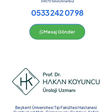
34570 Silivri/İstanbul
0533 242 07 98
Mesaj Gönder
Beykent Üniversitesi Tıp Fakültesi Hastanesi